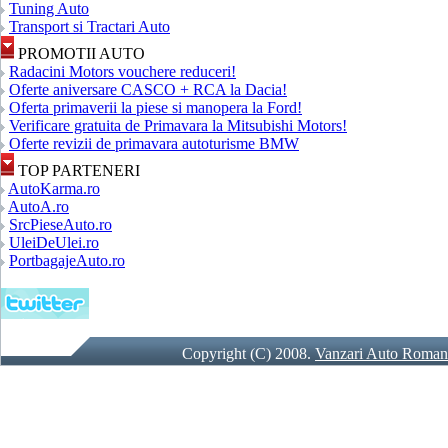
Tuning Auto
Transport si Tractari Auto
PROMOTII AUTO
Radacini Motors vouchere reduceri!
Oferte aniversare CASCO + RCA la Dacia!
Oferta primaverii la piese si manopera la Ford!
Verificare gratuita de Primavara la Mitsubishi Motors!
Oferte revizii de primavara autoturisme BMW
TOP PARTENERI
AutoKarma.ro
AutoA.ro
SrcPieseAuto.ro
UleiDeUlei.ro
PortbagajeAuto.ro
Copyright (C) 2008.
Vanzari Auto Roman