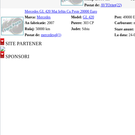
Postat de:
AVTOritet(22)
Mercedes GL 420 Mai Ieftin Cu Peste 20000 Euro
Marca:
Mercedes
Model:
GL 420
Pret:
49000 
An fabricatie:
2007
Putere:
303 CP
Carburant:
Rulaj:
50000 km
Judet:
Sibiu
Stare anunt:
Postat de:
mercedesgl(1)
La data:
24-
SITE PARTENER
SPONSORI