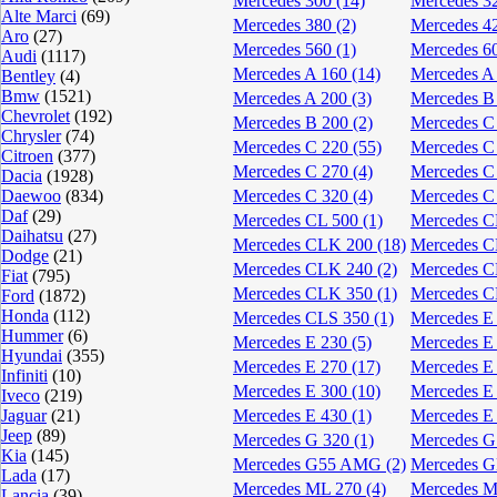
Mercedes 300 (14)
Mercedes 32
Alte Marci
(69)
Mercedes 380 (2)
Mercedes 42
Aro
(27)
Mercedes 560 (1)
Mercedes 60
Audi
(1117)
Mercedes A 160 (14)
Mercedes A 
Bentley
(4)
Bmw
(1521)
Mercedes A 200 (3)
Mercedes B 
Chevrolet
(192)
Mercedes B 200 (2)
Mercedes C 
Chrysler
(74)
Mercedes C 220 (55)
Mercedes C 
Citroen
(377)
Mercedes C 270 (4)
Mercedes C 
Dacia
(1928)
Daewoo
(834)
Mercedes C 320 (4)
Mercedes C 
Daf
(29)
Mercedes CL 500 (1)
Mercedes C
Daihatsu
(27)
Mercedes CLK 200 (18)
Mercedes C
Dodge
(21)
Mercedes CLK 240 (2)
Mercedes C
Fiat
(795)
Mercedes CLK 350 (1)
Mercedes C
Ford
(1872)
Honda
(112)
Mercedes CLS 350 (1)
Mercedes E 
Hummer
(6)
Mercedes E 230 (5)
Mercedes E 
Hyundai
(355)
Mercedes E 270 (17)
Mercedes E 
Infiniti
(10)
Mercedes E 300 (10)
Mercedes E 
Iveco
(219)
Jaguar
(21)
Mercedes E 430 (1)
Mercedes E 
Jeep
(89)
Mercedes G 320 (1)
Mercedes G 
Kia
(145)
Mercedes G55 AMG (2)
Mercedes G
Lada
(17)
Mercedes ML 270 (4)
Mercedes M
Lancia
(39)