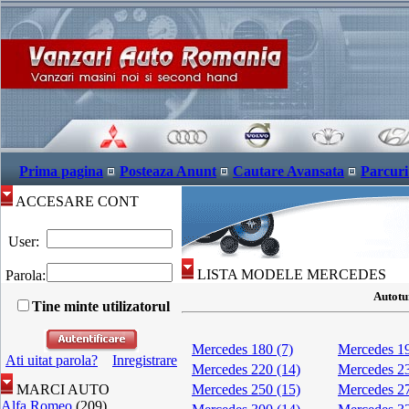
Prima pagina
Posteaza Anunt
Cautare Avansata
Parcuri
ACCESARE CONT
User:
LISTA MODELE MERCEDES
Parola:
Autotu
Tine minte utilizatorul
Mercedes 180 (7)
Mercedes 19
Ati uitat parola?
Inregistrare
Mercedes 220 (14)
Mercedes 23
MARCI AUTO
Mercedes 250 (15)
Mercedes 27
Alfa Romeo
(209)