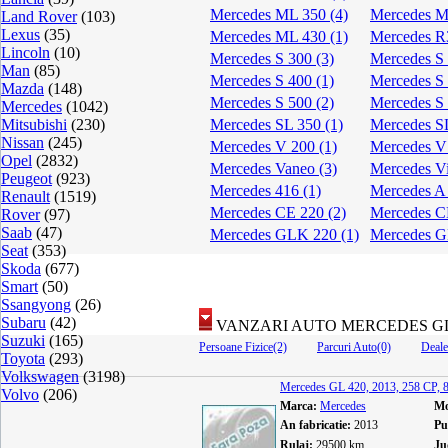
Mercedes ML 350 (4)
Mercedes M
Land Rover
(103)
Lexus
(35)
Mercedes ML 430 (1)
Mercedes R
Lincoln
(10)
Mercedes S 300 (3)
Mercedes S 
Man
(85)
Mercedes S 400 (1)
Mercedes S 
Mazda
(148)
Mercedes S 500 (2)
Mercedes S 
Mercedes
(1042)
Mitsubishi
(230)
Mercedes SL 350 (1)
Mercedes S
Nissan
(245)
Mercedes V 200 (1)
Mercedes V 
Opel
(2832)
Mercedes Vaneo (3)
Mercedes Vi
Peugeot
(923)
Mercedes 416 (1)
Mercedes A 
Renault
(1519)
Mercedes CE 220 (2)
Mercedes C
Rover
(97)
Saab
(47)
Mercedes GLK 220 (1)
Mercedes G
Seat
(353)
Skoda
(677)
Smart
(50)
Ssangyong
(26)
Subaru
(42)
VANZARI AUTO MERCEDES GL
Suzuki
(165)
Persoane Fizice(2)
Parcuri Auto(0)
Deale
Toyota
(293)
Volkswagen
(3198)
Mercedes GL 420, 2013, 258 CP,
Volvo
(206)
Marca:
Mercedes
Mo
An fabricatie:
2013
Pu
Rulaj:
29500 km
Ju