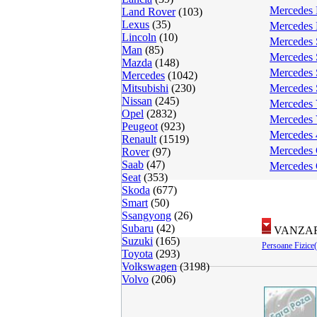
Mercedes 
Land Rover
(103)
Lexus
(35)
Mercedes 
Lincoln
(10)
Mercedes 
Man
(85)
Mercedes 
Mazda
(148)
Mercedes 
Mercedes
(1042)
Mitsubishi
(230)
Mercedes 
Nissan
(245)
Mercedes 
Opel
(2832)
Mercedes 
Peugeot
(923)
Mercedes 
Renault
(1519)
Mercedes 
Rover
(97)
Saab
(47)
Mercedes
Seat
(353)
Skoda
(677)
Smart
(50)
Ssangyong
(26)
Subaru
(42)
VANZAR
Suzuki
(165)
Persoane Fizice
Toyota
(293)
Volkswagen
(3198)
Volvo
(206)