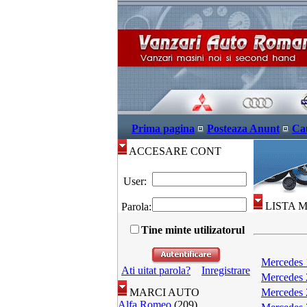
Prima pagina
Posteaza Anunt
Ca
ACCESARE CONT
User:
LISTA 
Parola:
Tine minte utilizatorul
Mercedes 
Ati uitat parola?
Inregistrare
Mercedes 
MARCI AUTO
Mercedes 
Alfa Romeo
(209)