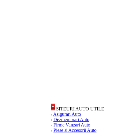
SITEURI AUTO UTILE
Asigurari Auto
Dezmembrari Auto
Firme Vanzari Auto
Piese si Accesorii Auto