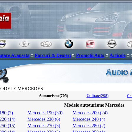
utare Avansata
Parcuri & Dealeri
Promotii Auto
Articole
MODELE MERCEDES
Autoturisme(705)
Utilitare(298)
Ca
Modele autoturisme Mercedes
180 (7)
Mercedes 190 (30)
Mercedes 200 (24)
220 (14)
Mercedes 230 (6)
Mercedes 240 (4)
250 (15)
Mercedes 270 (3)
Mercedes 280 (2)