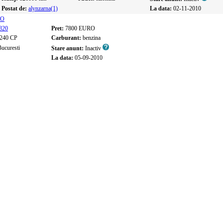
Postat de:
alynzarna(1)
La data:
02-11-2010
RO
320
Pret:
7800 EURO
240 CP
Carburant:
benzina
ucuresti
Stare anunt:
Inactiv
La data:
05-09-2010