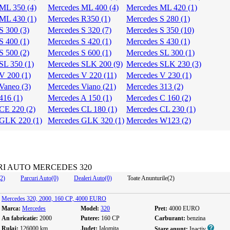
ML 350 (4)
Mercedes ML 400 (4)
Mercedes ML 420 (1)
ML 430 (1)
Mercedes R350 (1)
Mercedes S 280 (1)
S 300 (3)
Mercedes S 320 (7)
Mercedes S 350 (10)
S 400 (1)
Mercedes S 420 (1)
Mercedes S 430 (1)
S 500 (2)
Mercedes S 600 (1)
Mercedes SL 300 (1)
SL 350 (1)
Mercedes SLK 200 (9)
Mercedes SLK 230 (3)
V 200 (1)
Mercedes V 220 (11)
Mercedes V 230 (1)
Vaneo (3)
Mercedes Viano (21)
Mercedes 313 (2)
416 (1)
Mercedes A 150 (1)
Mercedes C 160 (2)
CE 220 (2)
Mercedes CL 180 (1)
Mercedes CL 230 (1)
 GLK 220 (1)
Mercedes GLK 320 (1)
Mercedes W123 (2)
I AUTO MERCEDES 320
(2)
Parcuri Auto(0)
Dealeri Auto(0)
Toate Anunturile(2)
Mercedes 320, 2000, 160 CP, 4000 EURO
Marca:
Mercedes
Model:
320
Pret:
4000 EURO
An fabricatie:
2000
Putere:
160 CP
Carburant:
benzina
Rulaj:
126000 km
Judet:
Ialomita
Stare anunt:
Inactiv