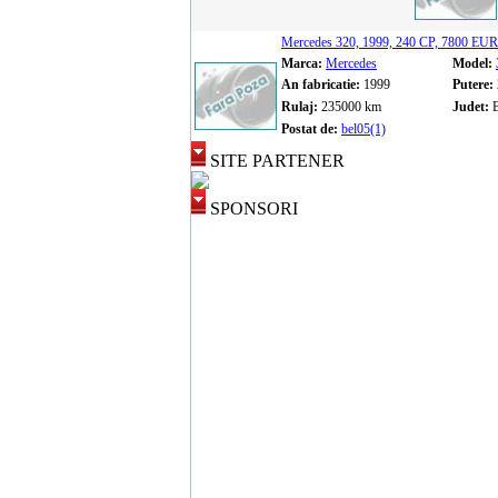
Mercedes 320, 1999, 240 CP, 7800 EU
Marca:
Mercedes
Model:
An fabricatie:
1999
Putere:
Rulaj:
235000 km
Judet:
B
Postat de:
bel05(1)
SITE PARTENER
SPONSORI