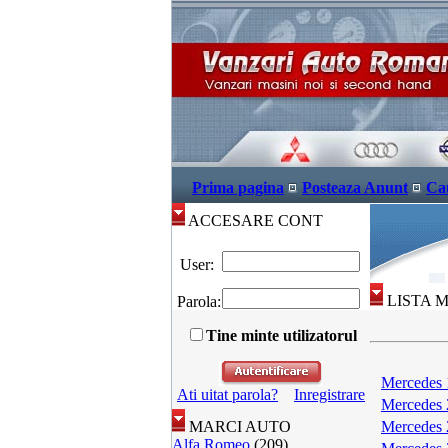
Prima pagina
Posteaza Anunt
Ca
ACCESARE CONT
User:
LISTA 
Parola:
Tine minte utilizatorul
Mercedes 
Ati uitat parola?
Inregistrare
Mercedes 
MARCI AUTO
Mercedes 
Alfa Romeo
(209)