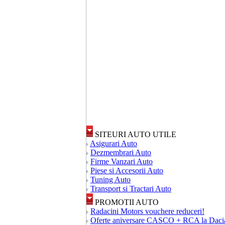
SITEURI AUTO UTILE
Asigurari Auto
Dezmembrari Auto
Firme Vanzari Auto
Piese si Accesorii Auto
Tuning Auto
Transport si Tractari Auto
PROMOTII AUTO
Radacini Motors vouchere reduceri!
Oferte aniversare CASCO + RCA la Daci