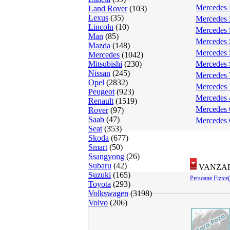
Mercedes 
Land Rover
(103)
Lexus
(35)
Mercedes 
Lincoln
(10)
Mercedes 
Man
(85)
Mercedes 
Mazda
(148)
Mercedes 
Mercedes
(1042)
Mitsubishi
(230)
Mercedes 
Nissan
(245)
Mercedes 
Opel
(2832)
Mercedes 
Peugeot
(923)
Mercedes 
Renault
(1519)
Mercedes 
Rover
(97)
Saab
(47)
Mercedes
Seat
(353)
Skoda
(677)
Smart
(50)
Ssangyong
(26)
Subaru
(42)
VANZAR
Suzuki
(165)
Persoane Fizice
Toyota
(293)
Volkswagen
(3198)
Volvo
(206)