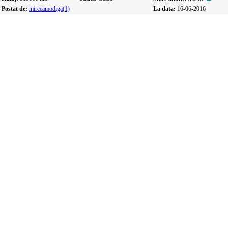
Postat de:
mirceamodiga(1)
La data:
16-06-2016