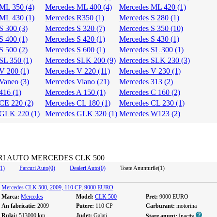
ML 350 (4)
Mercedes ML 400 (4)
Mercedes ML 420 (1)
ML 430 (1)
Mercedes R350 (1)
Mercedes S 280 (1)
S 300 (3)
Mercedes S 320 (7)
Mercedes S 350 (10)
S 400 (1)
Mercedes S 420 (1)
Mercedes S 430 (1)
S 500 (2)
Mercedes S 600 (1)
Mercedes SL 300 (1)
SL 350 (1)
Mercedes SLK 200 (9)
Mercedes SLK 230 (3)
V 200 (1)
Mercedes V 220 (11)
Mercedes V 230 (1)
Vaneo (3)
Mercedes Viano (21)
Mercedes 313 (2)
416 (1)
Mercedes A 150 (1)
Mercedes C 160 (2)
CE 220 (2)
Mercedes CL 180 (1)
Mercedes CL 230 (1)
 GLK 220 (1)
Mercedes GLK 320 (1)
Mercedes W123 (2)
I AUTO MERCEDES CLK 500
(1)
Parcuri Auto(0)
Dealeri Auto(0)
Toate Anunturile(1)
Mercedes CLK 500, 2009, 110 CP, 9000 EURO
Marca:
Mercedes
Model:
CLK 500
Pret:
9000 EURO
An fabricatie:
2009
Putere:
110 CP
Carburant:
motorina
Rulaj:
513000 km
Judet:
Galati
Stare anunt:
Inactiv