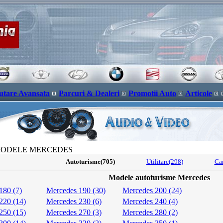
utare Avansata
Parcuri & Dealeri
Promotii Auto
Articole
MODELE MERCEDES
Autoturisme(705)
Utilitare(298)
Ca
Modele autoturisme Mercedes
180 (7)
Mercedes 190 (30)
Mercedes 200 (24)
220 (14)
Mercedes 230 (6)
Mercedes 240 (4)
250 (15)
Mercedes 270 (3)
Mercedes 280 (2)