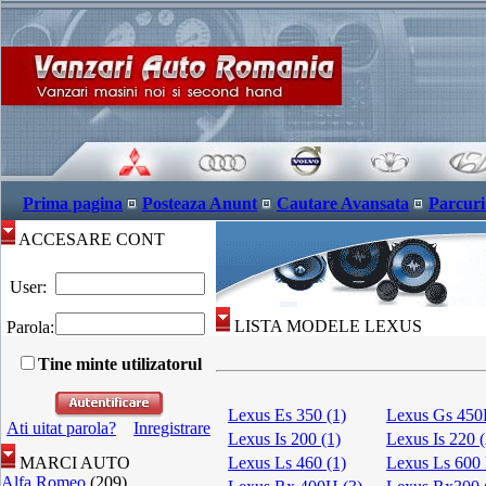
Prima pagina
Posteaza Anunt
Cautare Avansata
Parcuri
ACCESARE CONT
User:
LISTA MODELE LEXUS
Parola:
Tine minte utilizatorul
Lexus Es 350 (1)
Lexus Gs 450
Ati uitat parola?
Inregistrare
Lexus Is 200 (1)
Lexus Is 220 (
MARCI AUTO
Lexus Ls 460 (1)
Lexus Ls 600 
Alfa Romeo
(209)