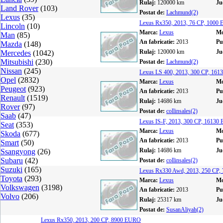
Rulaj:
120000 km
Ju
Land Rover
(103)
Postat de:
Lachmund(2)
Lexus
(35)
Lexus Rx350, 2013, 76 CP, 1000
Lincoln
(10)
Marca:
Lexus
Mo
Man
(85)
An fabricatie:
2013
Pu
Mazda
(148)
Rulaj:
120000 km
Ju
Mercedes
(1042)
Mitsubishi
(230)
Postat de:
Lachmund(2)
Nissan
(245)
Lexus LS 400, 2013, 300 CP, 16
Opel
(2832)
Marca:
Lexus
Mo
Peugeot
(923)
An fabricatie:
2013
Pu
Renault
(1519)
Rulaj:
14686 km
Ju
Rover
(97)
Postat de:
collinsales(2)
Saab
(47)
Lexus IS-F, 2013, 300 CP, 1613
Seat
(353)
Marca:
Lexus
Mo
Skoda
(677)
An fabricatie:
2013
Pu
Smart
(50)
Rulaj:
14686 km
Ju
Ssangyong
(26)
Subaru
(42)
Postat de:
collinsales(2)
Suzuki
(165)
Lexus Rx330 Awd, 2013, 250 CP
Toyota
(293)
Marca:
Lexus
Mo
Volkswagen
(3198)
An fabricatie:
2013
Pu
Volvo
(206)
Rulaj:
25317 km
Ju
Postat de:
SusanAliyah(2)
Lexus Rx350, 2013, 200 CP, 8900 EURO