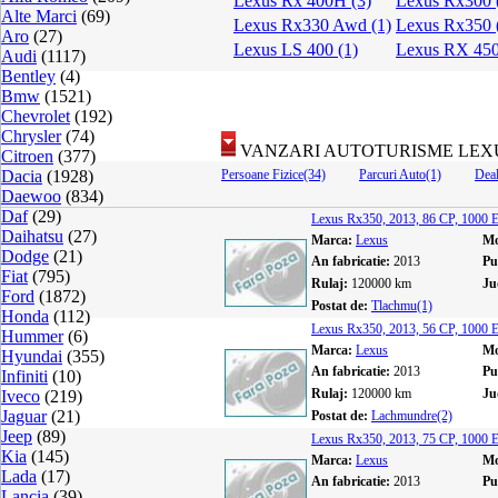
Lexus Rx 400H (3)
Lexus Rx300 
Alte Marci
(69)
Lexus Rx330 Awd (1)
Lexus Rx350 
Aro
(27)
Lexus LS 400 (1)
Lexus RX 450
Audi
(1117)
Bentley
(4)
Bmw
(1521)
Chevrolet
(192)
Chrysler
(74)
VANZARI AUTOTURISME LEX
Citroen
(377)
Dacia
(1928)
Persoane Fizice(34)
Parcuri Auto(1)
Deal
Daewoo
(834)
Daf
(29)
Lexus Rx350, 2013, 86 CP, 1000
Daihatsu
(27)
Marca:
Lexus
Mo
Dodge
(21)
An fabricatie:
2013
Pu
Fiat
(795)
Rulaj:
120000 km
Ju
Ford
(1872)
Postat de:
Tlachmu(1)
Honda
(112)
Lexus Rx350, 2013, 56 CP, 1000
Hummer
(6)
Marca:
Lexus
Mo
Hyundai
(355)
An fabricatie:
2013
Pu
Infiniti
(10)
Rulaj:
120000 km
Ju
Iveco
(219)
Jaguar
(21)
Postat de:
Lachmundre(2)
Jeep
(89)
Lexus Rx350, 2013, 75 CP, 1000
Kia
(145)
Marca:
Lexus
Mo
Lada
(17)
An fabricatie:
2013
Pu
Lancia
(39)