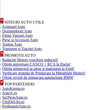
SITEURI AUTO UTILE
Asigurari Auto
Dezmembrari Auto
Firme Vanzari Auto
Piese si Accesorii Auto
Tuning Auto
Transport si Tractari Auto
PROMOTII AUTO
Radacini Motors vouchere reduceri!
Oferte aniversare CASCO + RCA la Dacia!
Oferta primaverii la piese si manopera la Ford!
Verificare gratuita de Primavara la Mitsubishi Motors!
Oferte revizii de primavara autoturisme BMW
TOP PARTENERI
AutoKarma.ro
AutoA.ro
SrcPieseAuto.ro
UleiDeUlei.ro
PortbagajeAuto.ro