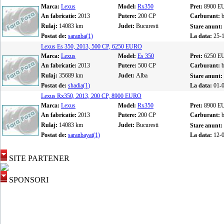
Marca:
Lexus
Model:
Rx350
Pret:
8900 E
An fabricatie:
2013
Putere:
200 CP
Carburant:
Rulaj:
14083 km
Judet:
Bucuresti
Stare anunt:
Postat de:
saranba(1)
La data:
25-
Lexus Es 350, 2013, 500 CP, 6250 EURO
Marca:
Lexus
Model:
Es 350
Pret:
6250 E
An fabricatie:
2013
Putere:
500 CP
Carburant:
Rulaj:
35689 km
Judet:
Alba
Stare anunt:
Postat de:
shadia(1)
La data:
01-
Lexus Rx350, 2013, 200 CP, 8900 EURO
Marca:
Lexus
Model:
Rx350
Pret:
8900 E
An fabricatie:
2013
Putere:
200 CP
Carburant:
Rulaj:
14083 km
Judet:
Bucuresti
Stare anunt:
Postat de:
saranbayat(1)
La data:
12-
SITE PARTENER
SPONSORI