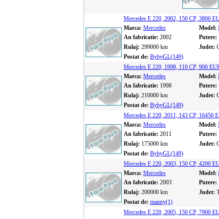
Mercedes E 220, 2002, 150 CP, 3800 
Marca:
Mercedes
Model:
An fabricatie:
2002
Putere:
Rulaj:
299000 km
Judet:
G
Postat de:
BybyGL(149)
Mercedes E 220, 1998, 110 CP, 900 E
Marca:
Mercedes
Model:
An fabricatie:
1998
Putere:
Rulaj:
210000 km
Judet:
G
Postat de:
BybyGL(149)
Mercedes E 220, 2011, 143 CP, 16450
Marca:
Mercedes
Model:
An fabricatie:
2011
Putere:
Rulaj:
175000 km
Judet:
G
Postat de:
BybyGL(149)
Mercedes E 220, 2003, 150 CP, 4200 
Marca:
Mercedes
Model:
An fabricatie:
2003
Putere:
Rulaj:
200000 km
Judet:
Postat de:
manny(1)
Mercedes E 220, 2005, 150 CP, 7900 