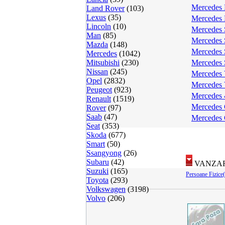
Mercedes 
Land Rover
(103)
Lexus
(35)
Mercedes 
Lincoln
(10)
Mercedes 
Man
(85)
Mercedes 
Mazda
(148)
Mercedes 
Mercedes
(1042)
Mitsubishi
(230)
Mercedes 
Nissan
(245)
Mercedes 
Opel
(2832)
Mercedes 
Peugeot
(923)
Mercedes 
Renault
(1519)
Mercedes 
Rover
(97)
Saab
(47)
Mercedes
Seat
(353)
Skoda
(677)
Smart
(50)
Ssangyong
(26)
Subaru
(42)
VANZAR
Suzuki
(165)
Persoane Fizice
Toyota
(293)
Volkswagen
(3198)
Volvo
(206)