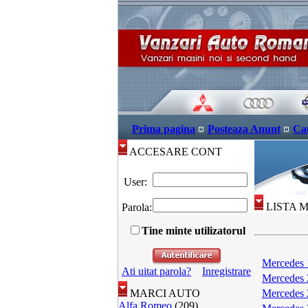
Prima pagina
Posteaza Anunt
Ca
ACCESARE CONT
User:
LISTA 
Parola:
Tine minte utilizatorul
Mercedes 
Ati uitat parola?
Inregistrare
Mercedes 
MARCI AUTO
Mercedes 
Alfa Romeo
(209)