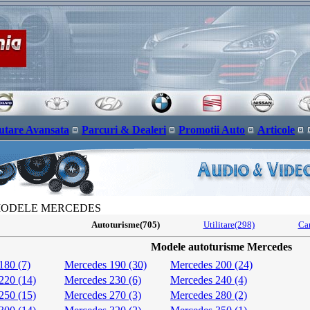
utare Avansata
Parcuri & Dealeri
Promotii Auto
Articole
MODELE MERCEDES
Autoturisme(705)
Utilitare(298)
Ca
Modele autoturisme Mercedes
180 (7)
Mercedes 190 (30)
Mercedes 200 (24)
220 (14)
Mercedes 230 (6)
Mercedes 240 (4)
250 (15)
Mercedes 270 (3)
Mercedes 280 (2)