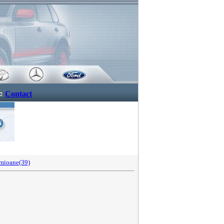
Contact
mioane(39)