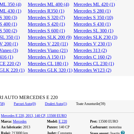
ML 350 (4)
Mercedes ML 400 (4)
Mercedes ML 420 (1)
ML 430 (1)
Mercedes R350 (1)
Mercedes S 280 (1)
S 300 (3)
Mercedes S 320 (7)
Mercedes S 350 (10)
S 400 (1)
Mercedes S 420 (1)
Mercedes S 430 (1)
S 500 (2)
Mercedes S 600 (1)
Mercedes SL 300 (1)
SL 350 (1)
Mercedes SLK 200 (9)
Mercedes SLK 230 (3)
V 200 (1)
Mercedes V 220 (11)
Mercedes V 230 (1)
Vaneo (3)
Mercedes Viano (21)
Mercedes 313 (2)
416 (1)
Mercedes A 150 (1)
Mercedes C 160 (2)
CE 220 (2)
Mercedes CL 180 (1)
Mercedes CL 230 (1)
 GLK 220 (1)
Mercedes GLK 320 (1)
Mercedes W123 (2)
I AUTO MERCEDES E 220
(58)
Parcuri Auto(0)
Dealeri Auto(1)
Toate Anunturile(59)
Mercedes E 220, 2013, 140 CP, 13500 EURO
Marca:
Mercedes
Model:
E 220
Pret:
13500 EURO
An fabricatie:
2013
Putere:
140 CP
Carburant:
motorina
Rulaj:
213000 km
Judet:
Constanta
Stare anunt:
Inactiv