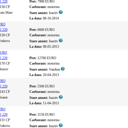
E 220
Pret:
7900 EURO
150 CP
Carburant:
motorina
Satu Mare
Stare anunt:
Inactiv
La data:
08-10-2014
EURO
E 220
Pret:
6600 EURO
150 CP
Carburant:
motorina
Prahova
Stare anunt:
Inactiv
La data:
08-05-2013
 EURO
E 220
Pret:
12700 EURO
170 CP
Carburant:
motorina
Brasov
Stare anunt:
Vanduta
La data:
20-04-2013
EURO
E 220
Pret:
5500 EURO
143 CP
Carburant:
motorina
Neamt
Stare anunt:
Inactiv
La data:
11-04-2013
EURO
E 220
Pret:
3150 EURO
131 CP
Carburant:
motorina
Prahova
Stare anunt:
Inactiv