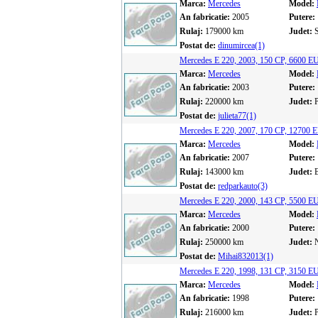
Marca:
Mercedes
Model:
An fabricatie:
2005
Putere:
Rulaj:
179000 km
Judet:
Postat de:
dinumircea(1)
Mercedes E 220, 2003, 150 CP, 6600 
Marca:
Mercedes
Model:
An fabricatie:
2003
Putere:
Rulaj:
220000 km
Judet:
Postat de:
julieta77(1)
Mercedes E 220, 2007, 170 CP, 12700
Marca:
Mercedes
Model:
An fabricatie:
2007
Putere:
Rulaj:
143000 km
Judet:
Postat de:
redparkauto(3)
Mercedes E 220, 2000, 143 CP, 5500 
Marca:
Mercedes
Model:
An fabricatie:
2000
Putere:
Rulaj:
250000 km
Judet:
Postat de:
Mihai832013(1)
Mercedes E 220, 1998, 131 CP, 3150 
Marca:
Mercedes
Model:
An fabricatie:
1998
Putere:
Rulaj:
216000 km
Judet: