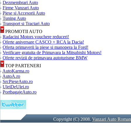
Dezmembrari Auto
Firme Vanzari Auto
Piese si Accesorii Auto
Tuning Auto
Transport si Tractari Auto
PROMOTII AUTO
Radacini Motors vouchere reduceri!
Oferte aniversare CASCO + RCA la Dacia!
Oferta primaverii la piese si manopera la Ford!
Verificare gratuita de Primavara la Mitsubishi Motors!
Oferte revizii de primavara autoturisme BMW
TOP PARTENERI
AutoKarma.ro
AutoA.ro
SrcPieseAuto.ro
UleiDeUlei.ro
PortbagajeAuto.ro
Copyright (C) 2008.
Vanzari Auto Roman