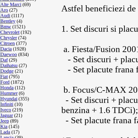
Alte Marci
(69)
Astfel beneficiezi de
Aro
(27)
Audi
(1117)
Bentley
(4)
1. Set discuri si plac
Bmw
(1521)
Chevrolet
(192)
Chrysler
(74)
Citroen
(377)
a. Fiesta/Fusion 200
Dacia
(1928)
Daewoo
(834)
- Set discuri + placu
Daf
(29)
Daihatsu
(27)
- Set placute frana f
Dodge
(21)
Fiat
(795)
Ford
(1872)
b. Focus/C-MAX 20
Honda
(112)
Hummer
(6)
- Set discuri + placu
Hyundai
(355)
Infiniti
(10)
benzina + 1.6 TDCi);
Iveco
(219)
Jaguar
(21)
- Set placute frana f
Jeep
(89)
Kia
(145)
Lada
(17)
Lancia
(39)