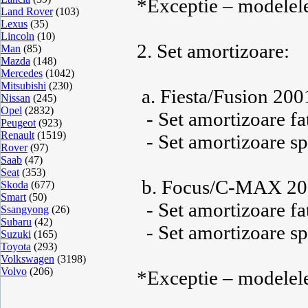
*Exceptie – modelele
Land Rover
(103)
Lexus
(35)
Lincoln
(10)
2. Set amortizoare:
Man
(85)
Mazda
(148)
Mercedes
(1042)
Mitsubishi
(230)
a. Fiesta/Fusion 200
Nissan
(245)
Opel
(2832)
- Set amortizoare fat
Peugeot
(923)
Renault
(1519)
- Set amortizoare spa
Rover
(97)
Saab
(47)
Seat
(353)
b. Focus/C-MAX 200
Skoda
(677)
Smart
(50)
- Set amortizoare fat
Ssangyong
(26)
Subaru
(42)
- Set amortizoare spa
Suzuki
(165)
Toyota
(293)
Volkswagen
(3198)
Volvo
(206)
*Exceptie – modelele