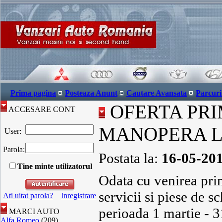
Prima pagina
Posteaza Anunt
Cautare Avansata
Parcuri
OFERTA PRIM
ACCESARE CONT
MANOPERA L
User:
Parola:
Postata la:
16-05-20
Tine minte utilizatorul
Odata cu venirea prim
servicii si piese de s
Ati uitat parola?
Inregistrare
perioada 1 martie - 3
MARCI AUTO
Alfa Romeo
(209)