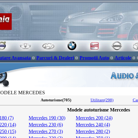
utare Avansata
Parcuri & Dealeri
Promotii Auto
Articole
MODELE MERCEDES
Autoturisme(705)
Utilitare(298)
Ca
Modele autoturisme Mercedes
180 (7)
Mercedes 190 (30)
Mercedes 200 (24)
220 (14)
Mercedes 230 (6)
Mercedes 240 (4)
250 (15)
Mercedes 270 (3)
Mercedes 280 (2)