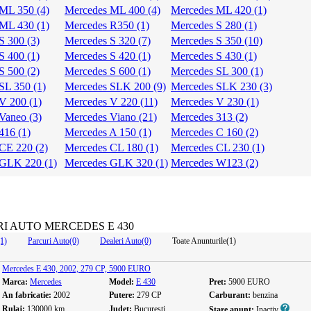
ML 350 (4)
Mercedes ML 400 (4)
Mercedes ML 420 (1)
ML 430 (1)
Mercedes R350 (1)
Mercedes S 280 (1)
S 300 (3)
Mercedes S 320 (7)
Mercedes S 350 (10)
S 400 (1)
Mercedes S 420 (1)
Mercedes S 430 (1)
S 500 (2)
Mercedes S 600 (1)
Mercedes SL 300 (1)
SL 350 (1)
Mercedes SLK 200 (9)
Mercedes SLK 230 (3)
V 200 (1)
Mercedes V 220 (11)
Mercedes V 230 (1)
Vaneo (3)
Mercedes Viano (21)
Mercedes 313 (2)
416 (1)
Mercedes A 150 (1)
Mercedes C 160 (2)
CE 220 (2)
Mercedes CL 180 (1)
Mercedes CL 230 (1)
 GLK 220 (1)
Mercedes GLK 320 (1)
Mercedes W123 (2)
I AUTO MERCEDES E 430
(1)
Parcuri Auto(0)
Dealeri Auto(0)
Toate Anunturile(1)
Mercedes E 430, 2002, 279 CP, 5900 EURO
Marca:
Mercedes
Model:
E 430
Pret:
5900 EURO
An fabricatie:
2002
Putere:
279 CP
Carburant:
benzina
Rulaj:
130000 km
Judet:
Bucuresti
Stare anunt:
Inactiv