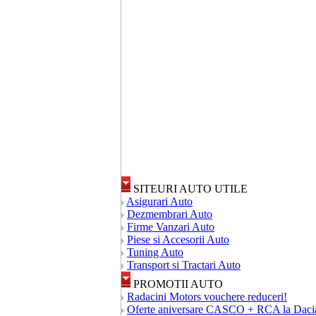
SITEURI AUTO UTILE
Asigurari Auto
Dezmembrari Auto
Firme Vanzari Auto
Piese si Accesorii Auto
Tuning Auto
Transport si Tractari Auto
PROMOTII AUTO
Radacini Motors vouchere reduceri!
Oferte aniversare CASCO + RCA la Daci