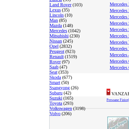
Mercedes 
Land Rover
(103)
Lexus
(35)
Mercedes 
Lincoln
(10)
Mercedes 
Man
(85)
Mercedes 
Mazda
(148)
Mercedes 
Mercedes
(1042)
Mitsubishi
(230)
Mercedes 
Nissan
(245)
Mercedes 
Opel
(2832)
Mercedes 
Peugeot
(923)
Mercedes 
Renault
(1519)
Mercedes 
Rover
(97)
Saab
(47)
Mercedes
Seat
(353)
Skoda
(677)
Smart
(50)
Ssangyong
(26)
Subaru
(42)
VANZAR
Suzuki
(165)
Persoane Fizice
Toyota
(293)
Volkswagen
(3198)
Volvo
(206)