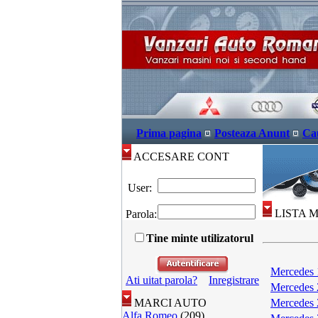
Prima pagina
Posteaza Anunt
Ca
ACCESARE CONT
User:
LISTA 
Parola:
Tine minte utilizatorul
Mercedes 
Ati uitat parola?
Inregistrare
Mercedes 
MARCI AUTO
Mercedes 
Alfa Romeo
(209)