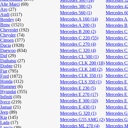
Mercedes 300 (14)
Mercedes 32
Alte Marci
(69)
Mercedes 380 (2)
Mercedes 42
Aro
(27)
Mercedes 560 (1)
Mercedes 60
Audi
(1117)
Mercedes A 160 (14)
Mercedes A 
Bentley
(4)
Bmw
(1521)
Mercedes A 200 (3)
Mercedes B 
Chevrolet
(192)
Mercedes B 200 (2)
Mercedes C 
Chrysler
(74)
Mercedes C 220 (55)
Mercedes C 
Citroen
(377)
Mercedes C 270 (4)
Mercedes C 
Dacia
(1928)
Daewoo
(834)
Mercedes C 320 (4)
Mercedes C 
Daf
(29)
Mercedes CL 500 (1)
Mercedes C
Daihatsu
(27)
Mercedes CLK 200 (18)
Mercedes C
Dodge
(21)
Mercedes CLK 240 (2)
Mercedes C
Fiat
(795)
Mercedes CLK 350 (1)
Mercedes C
Ford
(1872)
Honda
(112)
Mercedes CLS 350 (1)
Mercedes E 
Hummer
(6)
Mercedes E 230 (5)
Mercedes E 
Hyundai
(355)
Mercedes E 270 (17)
Mercedes E 
Infiniti
(10)
Mercedes E 300 (10)
Mercedes E 
Iveco
(219)
Jaguar
(21)
Mercedes E 430 (1)
Mercedes E 
Jeep
(89)
Mercedes G 320 (1)
Mercedes G 
Kia
(145)
Mercedes G55 AMG (2)
Mercedes G
Lada
(17)
Mercedes ML 270 (4)
Mercedes M
Lancia
(39)