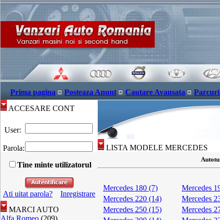
Prima pagina
Posteaza Anunt
Cautare Avansata
Parcuri
ACCESARE CONT
User:
LISTA MODELE MERCEDES
Parola:
Autotu
Tine minte utilizatorul
Mercedes 180 (7)
Mercedes 19
Ati uitat parola?
Inregistrare
Mercedes 220 (14)
Mercedes 23
MARCI AUTO
Mercedes 250 (15)
Mercedes 27
Alfa Romeo
(209)