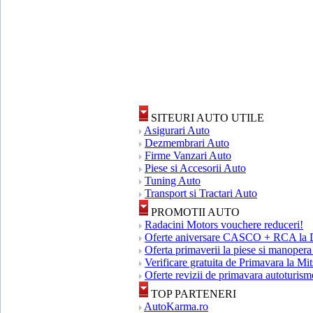
SITEURI AUTO UTILE
Asigurari Auto
Dezmembrari Auto
Firme Vanzari Auto
Piese si Accesorii Auto
Tuning Auto
Transport si Tractari Auto
PROMOTII AUTO
Radacini Motors vouchere reduceri!
Oferte aniversare CASCO + RCA la 
Oferta primaverii la piese si manopera
Verificare gratuita de Primavara la Mi
Oferte revizii de primavara autotur
TOP PARTENERI
AutoKarma.ro