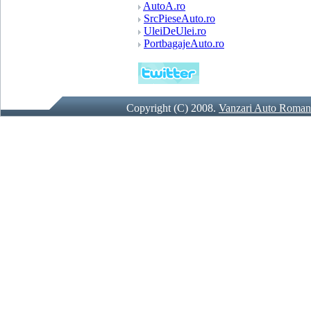
AutoA.ro
SrcPieseAuto.ro
UleiDeUlei.ro
PortbagajeAuto.ro
Copyright (C) 2008.
Vanzari Auto Roman