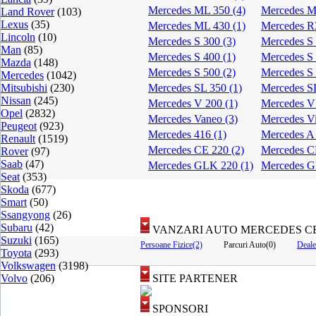
Mercedes ML 350 (4)
Mercedes M
Land Rover
(103)
Lexus
(35)
Mercedes ML 430 (1)
Mercedes R
Lincoln
(10)
Mercedes S 300 (3)
Mercedes S 
Man
(85)
Mercedes S 400 (1)
Mercedes S 
Mazda
(148)
Mercedes S 500 (2)
Mercedes S 
Mercedes
(1042)
Mitsubishi
(230)
Mercedes SL 350 (1)
Mercedes S
Nissan
(245)
Mercedes V 200 (1)
Mercedes V 
Opel
(2832)
Mercedes Vaneo (3)
Mercedes Vi
Peugeot
(923)
Mercedes 416 (1)
Mercedes A 
Renault
(1519)
Mercedes CE 220 (2)
Mercedes C
Rover
(97)
Saab
(47)
Mercedes GLK 220 (1)
Mercedes G
Seat
(353)
Skoda
(677)
Smart
(50)
Ssangyong
(26)
Subaru
(42)
VANZARI AUTO MERCEDES CE
Suzuki
(165)
Persoane Fizice(2)
Parcuri Auto(0)
Deale
Toyota
(293)
Volkswagen
(3198)
Volvo
(206)
SITE PARTENER
SPONSORI