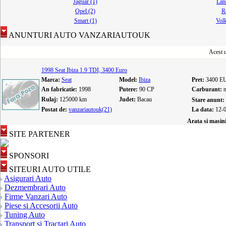
Jaguar (1)
Lan
Opel (2)
R
Smart (1)
Vol
ANUNTURI AUTO VANZARIAUTOUK
Acest u
1998 Seat Ibiza 1.9 TDI, 3400 Euro
Marca:
Seat
Model:
Ibiza
Pret:
3400 E
An fabricatie:
1998
Putere:
90 CP
Carburant:
Rulaj:
125000 km
Judet:
Bacau
Stare anunt:
Postat de:
vanzariautouk(21)
La data:
12-
Arata si masin
SITE PARTENER
SPONSORI
SITEURI AUTO UTILE
Asigurari Auto
Dezmembrari Auto
Firme Vanzari Auto
Piese si Accesorii Auto
Tuning Auto
Transport si Tractari Auto