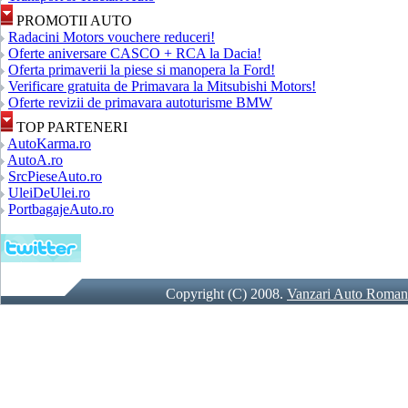
PROMOTII AUTO
Radacini Motors vouchere reduceri!
Oferte aniversare CASCO + RCA la Dacia!
Oferta primaverii la piese si manopera la Ford!
Verificare gratuita de Primavara la Mitsubishi Motors!
Oferte revizii de primavara autoturisme BMW
TOP PARTENERI
AutoKarma.ro
AutoA.ro
SrcPieseAuto.ro
UleiDeUlei.ro
PortbagajeAuto.ro
Copyright (C) 2008.
Vanzari Auto Roman