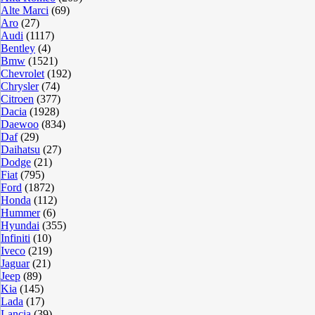
Alte Marci
(69)
Aro
(27)
Audi
(1117)
Bentley
(4)
Bmw
(1521)
Chevrolet
(192)
Chrysler
(74)
Citroen
(377)
Dacia
(1928)
Daewoo
(834)
Daf
(29)
Daihatsu
(27)
Dodge
(21)
Fiat
(795)
Ford
(1872)
Honda
(112)
Hummer
(6)
Hyundai
(355)
Infiniti
(10)
Iveco
(219)
Jaguar
(21)
Jeep
(89)
Kia
(145)
Lada
(17)
Lancia
(39)