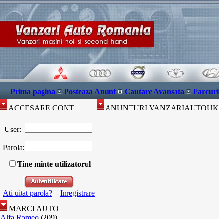
Prima pagina
Posteaza Anunt
Cautare Avansata
Parcuri
ACCESARE CONT
ANUNTURI VANZARIAUTOUK 
User:
Parola:
Tine minte utilizatorul
Ati uitat parola?
Inregistrare
MARCI AUTO
Alfa Romeo
(209)