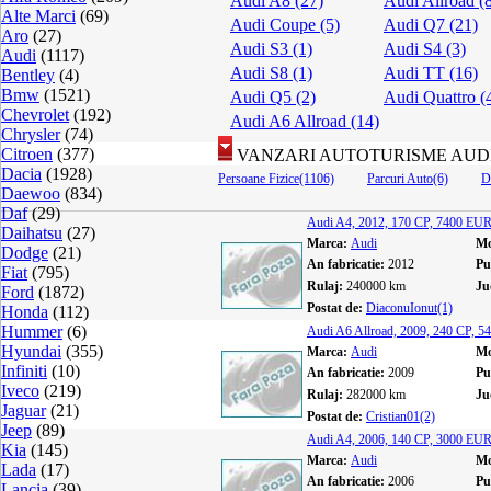
Audi A8 (27)
Audi Allroad (
Alte Marci
(69)
Audi Coupe (5)
Audi Q7 (21)
Aro
(27)
Audi S3 (1)
Audi S4 (3)
Audi
(1117)
Audi S8 (1)
Audi TT (16)
Bentley
(4)
Bmw
(1521)
Audi Q5 (2)
Audi Quattro (
Chevrolet
(192)
Audi A6 Allroad (14)
Chrysler
(74)
Citroen
(377)
VANZARI AUTOTURISME AUD
Dacia
(1928)
Persoane Fizice(1106)
Parcuri Auto(6)
D
Daewoo
(834)
Daf
(29)
Audi A4, 2012, 170 CP, 7400 EU
Daihatsu
(27)
Marca:
Audi
Mo
Dodge
(21)
An fabricatie:
2012
Pu
Fiat
(795)
Rulaj:
240000 km
Ju
Ford
(1872)
Postat de:
DiaconuIonut(1)
Honda
(112)
Hummer
(6)
Audi A6 Allroad, 2009, 240 CP, 
Hyundai
(355)
Marca:
Audi
Mo
Infiniti
(10)
An fabricatie:
2009
Pu
Iveco
(219)
Rulaj:
282000 km
Ju
Jaguar
(21)
Postat de:
Cristian01(2)
Jeep
(89)
Audi A4, 2006, 140 CP, 3000 EU
Kia
(145)
Marca:
Audi
Mo
Lada
(17)
An fabricatie:
2006
Pu
Lancia
(39)