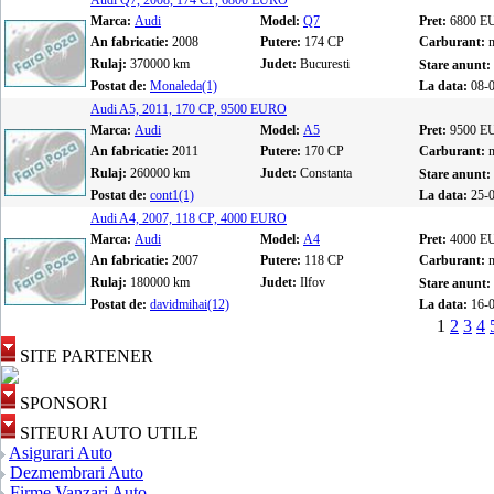
Audi Q7, 2008, 174 CP, 6800 EURO
Marca:
Audi
Model:
Q7
Pret:
6800 E
An fabricatie:
2008
Putere:
174 CP
Carburant:
Rulaj:
370000 km
Judet:
Bucuresti
Stare anunt:
Postat de:
Monaleda(1)
La data:
08-
Audi A5, 2011, 170 CP, 9500 EURO
Marca:
Audi
Model:
A5
Pret:
9500 E
An fabricatie:
2011
Putere:
170 CP
Carburant:
Rulaj:
260000 km
Judet:
Constanta
Stare anunt:
Postat de:
cont1(1)
La data:
25-
Audi A4, 2007, 118 CP, 4000 EURO
Marca:
Audi
Model:
A4
Pret:
4000 E
An fabricatie:
2007
Putere:
118 CP
Carburant:
Rulaj:
180000 km
Judet:
Ilfov
Stare anunt:
Postat de:
davidmihai(12)
La data:
16-
1
2
3
4
SITE PARTENER
SPONSORI
SITEURI AUTO UTILE
Asigurari Auto
Dezmembrari Auto
Firme Vanzari Auto