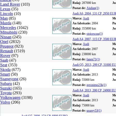
Rulaj:
287000 km
Ju
Land Rover
(103)
Postat de:
Aiulian(1)
Lexus
(35)
Lincoln
(10)
Audi A6, 2004, 131 CP, 2950 EU
Man
(85)
Marca:
Audi
Mo
Mazda
(148)
An fabricatie:
2004
Pu
Mercedes
(1042)
Rulaj:
355800 km
Ju
Mitsubishi
(230)
Postat de:
stoicescuu(1)
Nissan
(245)
Audi A4, 2007, 115 CP, 3500 EU
Opel
(2832)
Marca:
Audi
Mo
Peugeot
(923)
An fabricatie:
2007
Pu
Renault
(1519)
Rulaj:
238000 km
Ju
Rover
(97)
Postat de:
fanen71(1)
Saab
(47)
Seat
(353)
Audi Q5, 2013, 299 CP, 31000 
Skoda
(677)
Marca:
Audi
Mo
Smart
(50)
An fabricatie:
2013
Pu
Ssangyong
(26)
Rulaj:
55000 km
Ju
Subaru
(42)
Postat de:
geronimo23k(1)
Suzuki
(165)
Audi A4, 2013, 200 CP, 24900 E
Toyota
(293)
Marca:
Audi
Mo
Volkswagen
(3198)
An fabricatie:
2013
Pu
Volvo
(206)
Rulaj:
75000 km
Ju
Postat de:
usurey53(1)