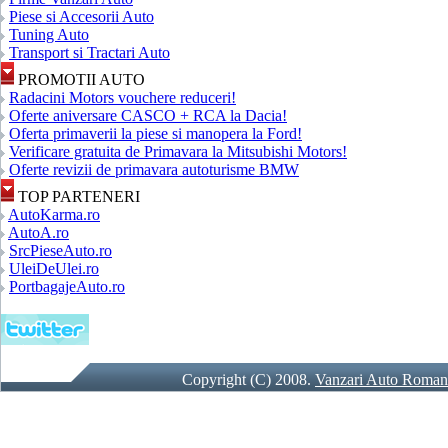
Piese si Accesorii Auto
Tuning Auto
Transport si Tractari Auto
PROMOTII AUTO
Radacini Motors vouchere reduceri!
Oferte aniversare CASCO + RCA la Dacia!
Oferta primaverii la piese si manopera la Ford!
Verificare gratuita de Primavara la Mitsubishi Motors!
Oferte revizii de primavara autoturisme BMW
TOP PARTENERI
AutoKarma.ro
AutoA.ro
SrcPieseAuto.ro
UleiDeUlei.ro
PortbagajeAuto.ro
Copyright (C) 2008.
Vanzari Auto Roman