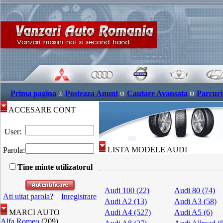
Prima pagina
Posteaza Anunt
Cautare Avansata
Parcuri
ACCESARE CONT
User:
LISTA MODELE AUDI
Parola:
Tine minte utilizatorul
Audi 100 (22)
Audi 80 (74)
Ati uitat parola?
Inregistrare
Audi A2 (13)
Audi A3 (58)
MARCI AUTO
Audi A4 (527)
Audi A5 (6)
Alfa Romeo
(209)