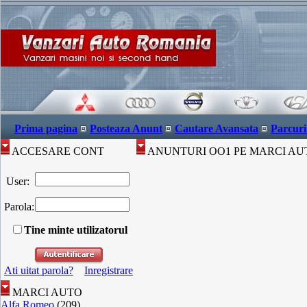
Prima pagina
Posteaza Anunt
Cautare Avansata
Parcuri
ACCESARE CONT
ANUNTURI OO1 PE MARCI AU
User:
Parola:
Tine minte utilizatorul
Ati uitat parola?
Inregistrare
MARCI AUTO
Alfa Romeo
(209)