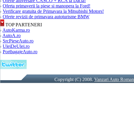
Oferte aniversare CASCO + RCA la Dacia!
Oferta primaverii la piese si manopera la Ford!
Verificare gratuita de Primavara la Mitsubishi Motors!
Oferte revizii de primavara autoturisme BMW
TOP PARTENERI
AutoKarma.ro
AutoA.ro
SrcPieseAuto.ro
UleiDeUlei.ro
PortbagajeAuto.ro
Copyright (C) 2008.
Vanzari Auto Roman