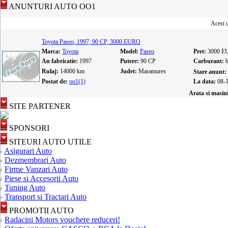
ANUNTURI AUTO OO1
Acest u
Toyota Paseo, 1997, 90 CP, 3000 EURO
Marca:
Toyota
Model:
Paseo
Pret:
3000 E
An fabricatie:
1997
Putere:
90 CP
Carburant:
Rulaj:
14000 km
Judet:
Maramures
Stare anunt:
Postat de:
oo1(1)
La data:
08-
Arata si masin
SITE PARTENER
SPONSORI
SITEURI AUTO UTILE
Asigurari Auto
Dezmembrari Auto
Firme Vanzari Auto
Piese si Accesorii Auto
Tuning Auto
Transport si Tractari Auto
PROMOTII AUTO
Radacini Motors vouchere reduceri!