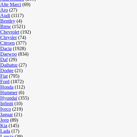
Alte Marci
(69)
Aro
(27)
Audi
(1117)
Bentley
(4)
Bmw
(1521)
Chevrolet
(192)
Chrysler
(74)
Citroen
(377)
Dacia
(1928)
Daewoo
(834)
Daf
(29)
Daihatsu
(27)
Dodge
(21)
Fiat
(795)
Ford
(1872)
Honda
(112)
Hummer
(6)
Hyundai
(355)
Infiniti
(10)
Iveco
(219)
Jaguar
(21)
Jeep
(89)
Kia
(145)
Lada
(17)
Lancia
(39)