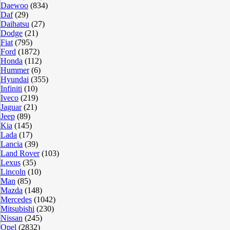
Daewoo
(834)
Daf
(29)
Daihatsu
(27)
Dodge
(21)
Fiat
(795)
Ford
(1872)
Honda
(112)
Hummer
(6)
Hyundai
(355)
Infiniti
(10)
Iveco
(219)
Jaguar
(21)
Jeep
(89)
Kia
(145)
Lada
(17)
Lancia
(39)
Land Rover
(103)
Lexus
(35)
Lincoln
(10)
Man
(85)
Mazda
(148)
Mercedes
(1042)
Mitsubishi
(230)
Nissan
(245)
Opel
(2832)