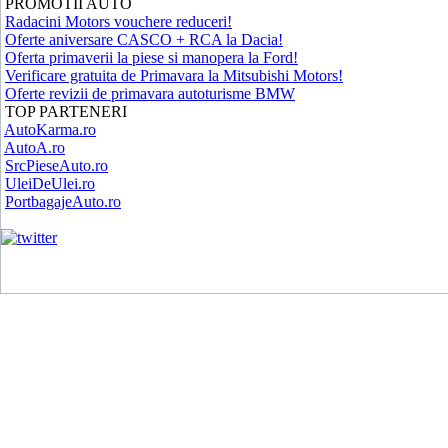
PROMOTII AUTO
Radacini Motors vouchere reduceri!
Oferte aniversare CASCO + RCA la Dacia!
Oferta primaverii la piese si manopera la Ford!
Verificare gratuita de Primavara la Mitsubishi Motors!
Oferte revizii de primavara autoturisme BMW
TOP PARTENERI
AutoKarma.ro
AutoA.ro
SrcPieseAuto.ro
UleiDeUlei.ro
PortbagajeAuto.ro
Copyright (C) 2008.
Vanzari Auto Roman