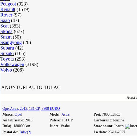
Peugeot
(923)
Renault
(1519)
Rover
(97)
Saab
(47)
Seat
(353)
Skoda
(677)
Smart
(50)
Ssangyong
(26)
Subaru
(42)
Suzuki
(165)
Toyota
(293)
Volkswagen
(3198)
Volvo
(206)
ANUNTURI AUTO TULAC
Acest u
Opel Astra, 2013, 131 CP, 7800 EURO
Marca:
Opel
Model:
Astra
Pret:
7800 EURO
An fabricatie:
2013
Putere:
131 CP
Carburant:
benzina
Rulaj:
180000 km
Judet:
Vaslui
Stare anunt:
Inactiv
Postat de:
Tulac(2)
La data:
23-11-2025