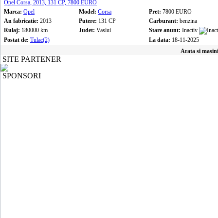
Opel Corsa, 2013, 131 CP, 7800 EURO
Marca:
Opel
Model:
Corsa
Pret:
7800 EURO
An fabricatie:
2013
Putere:
131 CP
Carburant:
benzina
Rulaj:
180000 km
Judet:
Vaslui
Stare anunt:
Inactiv
Postat de:
Tulac(2)
La data:
18-11-2025
Arata si masin
SITE PARTENER
SPONSORI