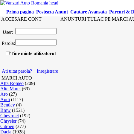
Prima pagina
Posteaza Anunt
Cautare Avansata
Parcuri & D
ACCESARE CONT
ANUNTURI TULAC PE MARCI A
User:
Parola:
Tine minte utilizatorul
Ati uitat parola?
Inregistrare
MARCI AUTO
Alfa Romeo
(209)
Alte Marci
(69)
Aro
(27)
Audi
(1117)
Bentley
(4)
Bmw
(1521)
Chevrolet
(192)
Chrysler
(74)
Citroen
(377)
Dacia
(1928)