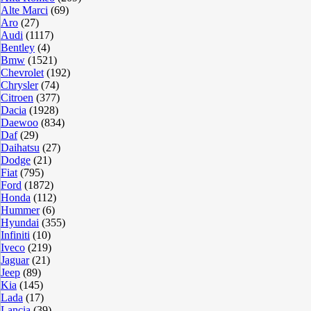
Alte Marci
(69)
Aro
(27)
Audi
(1117)
Bentley
(4)
Bmw
(1521)
Chevrolet
(192)
Chrysler
(74)
Citroen
(377)
Dacia
(1928)
Daewoo
(834)
Daf
(29)
Daihatsu
(27)
Dodge
(21)
Fiat
(795)
Ford
(1872)
Honda
(112)
Hummer
(6)
Hyundai
(355)
Infiniti
(10)
Iveco
(219)
Jaguar
(21)
Jeep
(89)
Kia
(145)
Lada
(17)
Lancia
(39)