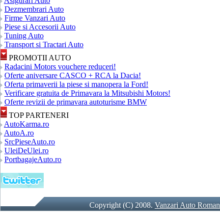
Asigurari Auto
Dezmembrari Auto
Firme Vanzari Auto
Piese si Accesorii Auto
Tuning Auto
Transport si Tractari Auto
PROMOTII AUTO
Radacini Motors vouchere reduceri!
Oferte aniversare CASCO + RCA la Dacia!
Oferta primaverii la piese si manopera la Ford!
Verificare gratuita de Primavara la Mitsubishi Motors!
Oferte revizii de primavara autoturisme BMW
TOP PARTENERI
AutoKarma.ro
AutoA.ro
SrcPieseAuto.ro
UleiDeUlei.ro
PortbagajeAuto.ro
Copyright (C) 2008.
Vanzari Auto Roman