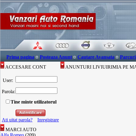
Prima pagina
Posteaza Anunt
Cautare Avansata
Parcuri
ACCESARE CONT
ANUNTURI LIVIUIRIMIA PE M
User:
Parola:
Tine minte utilizatorul
Ati uitat parola?
Inregistrare
MARCI AUTO
Alfa Romeo
(209)