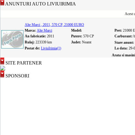
ANUNTURI AUTO LIVIUIRIMIA
Acest u
Alte Marci , 2011, 570 CP, 21000 EURO
Marca:
Alte Marci
Model:
Pret:
21000 
An fabricatie:
2011
Putere:
570 CP
Carburant:
Rulaj:
223339 km
Judet:
Neamt
Stare anunt:
Postat de:
LiviuIrimia(1)
La data:
29-
Arata si masin
SITE PARTENER
SPONSORI