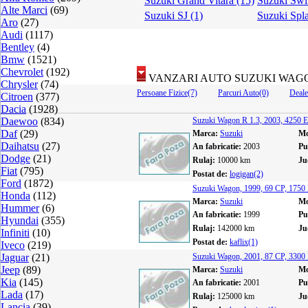
Suzuki Grand Vitara (15)
Suzuki Swif
Alte Marci
(69)
Suzuki SJ (1)
Suzuki Spla
Aro
(27)
Audi
(1117)
Bentley
(4)
Bmw
(1521)
Chevrolet
(192)
VANZARI AUTO SUZUKI WAG
Chrysler
(74)
Persoane Fizice(7)
Parcuri Auto(0)
Deale
Citroen
(377)
Dacia
(1928)
Daewoo
(834)
Suzuki Wagon R 1.3, 2003, 4250 
Daf
(29)
Marca:
Suzuki
Mo
Daihatsu
(27)
An fabricatie:
2003
Pu
Dodge
(21)
Rulaj:
10000 km
Ju
Fiat
(795)
Postat de:
logigan(2)
Ford
(1872)
Suzuki Wagon, 1999, 69 CP, 175
Honda
(112)
Marca:
Suzuki
Mo
Hummer
(6)
An fabricatie:
1999
Pu
Hyundai
(355)
Rulaj:
142000 km
Ju
Infiniti
(10)
Postat de:
kaflix(1)
Iveco
(219)
Jaguar
(21)
Suzuki Wagon, 2001, 87 CP, 330
Jeep
(89)
Marca:
Suzuki
Mo
Kia
(145)
An fabricatie:
2001
Pu
Lada
(17)
Rulaj:
125000 km
Ju
Lancia
(39)