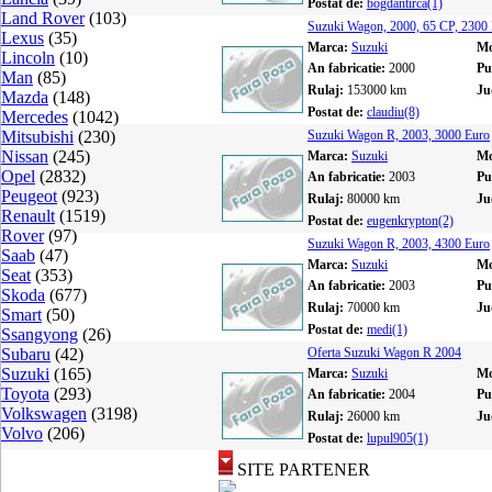
Postat de:
bogdantirca(1)
Land Rover
(103)
Suzuki Wagon, 2000, 65 CP, 230
Lexus
(35)
Marca:
Suzuki
Mo
Lincoln
(10)
An fabricatie:
2000
Pu
Man
(85)
Rulaj:
153000 km
Ju
Mazda
(148)
Postat de:
claudiu(8)
Mercedes
(1042)
Mitsubishi
(230)
Suzuki Wagon R, 2003, 3000 Euro
Nissan
(245)
Marca:
Suzuki
Mo
Opel
(2832)
An fabricatie:
2003
Pu
Peugeot
(923)
Rulaj:
80000 km
Ju
Renault
(1519)
Postat de:
eugenkrypton(2)
Rover
(97)
Suzuki Wagon R, 2003, 4300 Euro
Saab
(47)
Marca:
Suzuki
Mo
Seat
(353)
An fabricatie:
2003
Pu
Skoda
(677)
Rulaj:
70000 km
Ju
Smart
(50)
Postat de:
medi(1)
Ssangyong
(26)
Subaru
(42)
Oferta Suzuki Wagon R 2004
Suzuki
(165)
Marca:
Suzuki
Mo
Toyota
(293)
An fabricatie:
2004
Pu
Volkswagen
(3198)
Rulaj:
26000 km
Ju
Volvo
(206)
Postat de:
lupul905(1)
SITE PARTENER