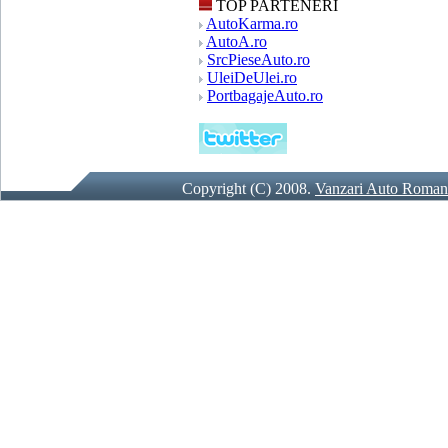
TOP PARTENERI
AutoKarma.ro
AutoA.ro
SrcPieseAuto.ro
UleiDeUlei.ro
PortbagajeAuto.ro
Copyright (C) 2008.
Vanzari Auto Roman