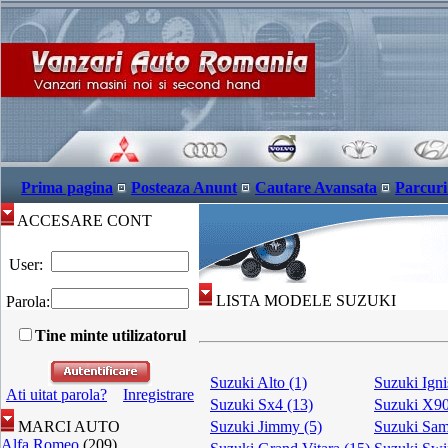
Prima pagina
Posteaza Anunt
Cautare Avansata
Parcuri
ACCESARE CONT
User:
LISTA MODELE SUZUKI
Parola:
Tine minte utilizatorul
Suzuki Alto (1)
Suzuki Igni
Ati uitat parola?
Inregistrare
Suzuki Sx4 (13)
Suzuki X90
MARCI AUTO
Suzuki Jimmy (5)
Suzuki Sam
Alfa Romeo
(209)