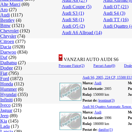
Audi A8 (27)
Audi Allroad (
Alte Marci
(69)
Audi Coupe (5)
Audi Q7 (21)
Aro
(27)
Audi S3 (1)
Audi S4 (3)
Audi
(1117)
Audi S8 (1)
Audi TT (16)
Bentley
(4)
Bmw
(1521)
Audi Q5 (2)
Audi Quattro (
Chevrolet
(192)
Audi A6 Allroad (14)
Chrysler
(74)
Citroen
(377)
Dacia
(1928)
Daewoo
(834)
Daf
(29)
VANZARI AUTO AUDI S6
Daihatsu
(27)
Persoane Fizice(2)
Parcuri Auto(0)
Deale
Dodge
(21)
Fiat
(795)
Audi S6, 2005, 224 CP, 15500 E
Ford
(1872)
Marca:
Audi
Mo
Honda
(112)
Hummer
(6)
An fabricatie:
2005
Pu
Hyundai
(355)
Rulaj:
150000 km
Ju
Infiniti
(10)
Postat de:
leontinut(3)
Iveco
(219)
Audi S6 Quattro Automatic Xenon 
Jaguar
(21)
Marca:
Audi
Mo
Jeep
(89)
An fabricatie:
1996
Pu
Kia
(145)
Rulaj:
186000 km
Ju
Lada
(17)
Postat de:
danifoc(1)
Lancia
(39)