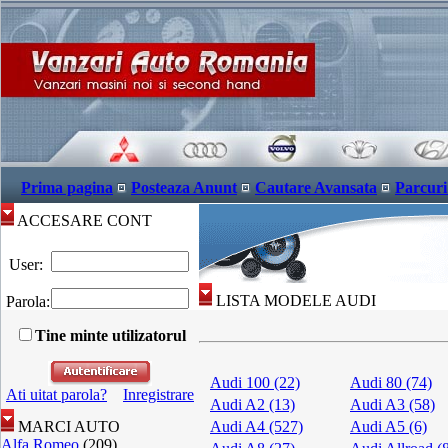
Prima pagina
Posteaza Anunt
Cautare Avansata
Parcuri
ACCESARE CONT
User:
LISTA MODELE AUDI
Parola:
Tine minte utilizatorul
Audi 100 (22)
Audi 80 (74)
Ati uitat parola?
Inregistrare
Audi A2 (13)
Audi A3 (58)
MARCI AUTO
Audi A4 (527)
Audi A5 (6)
Alfa Romeo
(209)