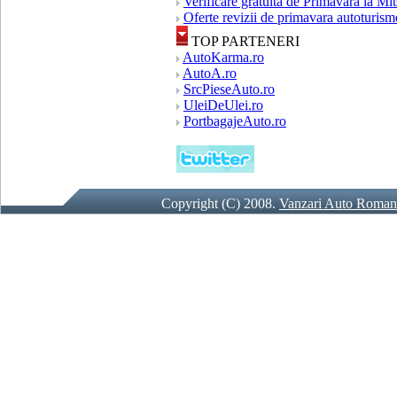
Verificare gratuita de Primavara la Mi
Oferte revizii de primavara autotur
TOP PARTENERI
AutoKarma.ro
AutoA.ro
SrcPieseAuto.ro
UleiDeUlei.ro
PortbagajeAuto.ro
Copyright (C) 2008.
Vanzari Auto Roman