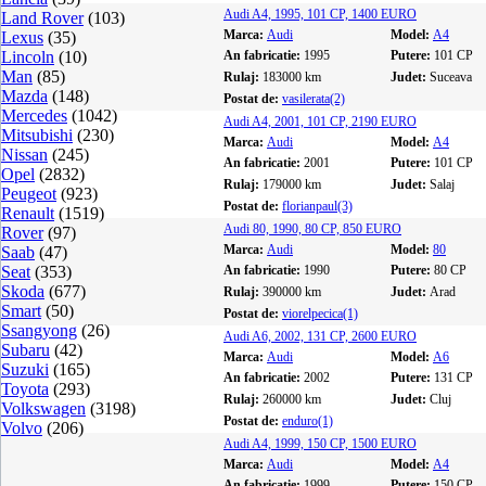
Audi A4, 1995, 101 CP, 1400 EURO
Land Rover
(103)
Marca:
Audi
Model:
A4
Lexus
(35)
Lincoln
(10)
An fabricatie:
1995
Putere:
101 CP
Man
(85)
Rulaj:
183000 km
Judet:
Suceava
Mazda
(148)
Postat de:
vasilerata(2)
Mercedes
(1042)
Audi A4, 2001, 101 CP, 2190 EURO
Mitsubishi
(230)
Marca:
Audi
Model:
A4
Nissan
(245)
An fabricatie:
2001
Putere:
101 CP
Opel
(2832)
Rulaj:
179000 km
Judet:
Salaj
Peugeot
(923)
Postat de:
florianpaul(3)
Renault
(1519)
Audi 80, 1990, 80 CP, 850 EURO
Rover
(97)
Marca:
Audi
Model:
80
Saab
(47)
Seat
(353)
An fabricatie:
1990
Putere:
80 CP
Skoda
(677)
Rulaj:
390000 km
Judet:
Arad
Smart
(50)
Postat de:
viorelpecica(1)
Ssangyong
(26)
Audi A6, 2002, 131 CP, 2600 EURO
Subaru
(42)
Marca:
Audi
Model:
A6
Suzuki
(165)
An fabricatie:
2002
Putere:
131 CP
Toyota
(293)
Rulaj:
260000 km
Judet:
Cluj
Volkswagen
(3198)
Postat de:
enduro(1)
Volvo
(206)
Audi A4, 1999, 150 CP, 1500 EURO
Marca:
Audi
Model:
A4
An fabricatie:
1999
Putere:
150 CP