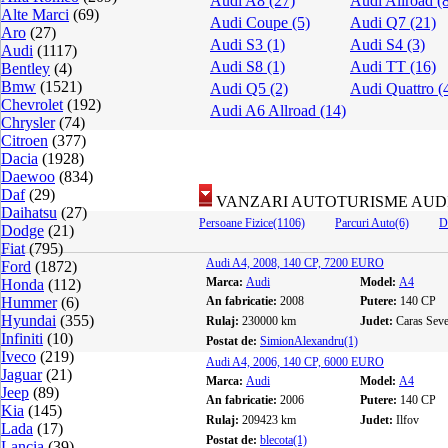
Audi A8 (27)
Audi Allroad (
Alte Marci
(69)
Audi Coupe (5)
Audi Q7 (21)
Aro
(27)
Audi S3 (1)
Audi S4 (3)
Audi
(1117)
Audi S8 (1)
Audi TT (16)
Bentley
(4)
Bmw
(1521)
Audi Q5 (2)
Audi Quattro (
Chevrolet
(192)
Audi A6 Allroad (14)
Chrysler
(74)
Citroen
(377)
Dacia
(1928)
Daewoo
(834)
Daf
(29)
VANZARI AUTOTURISME AUD
Daihatsu
(27)
Persoane Fizice(1106)
Parcuri Auto(6)
D
Dodge
(21)
Fiat
(795)
Audi A4, 2008, 140 CP, 7200 EURO
Ford
(1872)
Marca:
Audi
Model:
A4
Honda
(112)
Hummer
(6)
An fabricatie:
2008
Putere:
140 CP
Hyundai
(355)
Rulaj:
230000 km
Judet:
Caras Seve
Infiniti
(10)
Postat de:
SimionAlexandru(1)
Iveco
(219)
Audi A4, 2006, 140 CP, 6000 EURO
Jaguar
(21)
Marca:
Audi
Model:
A4
Jeep
(89)
An fabricatie:
2006
Putere:
140 CP
Kia
(145)
Rulaj:
209423 km
Judet:
Ilfov
Lada
(17)
Postat de:
blecota(1)
Lancia
(39)