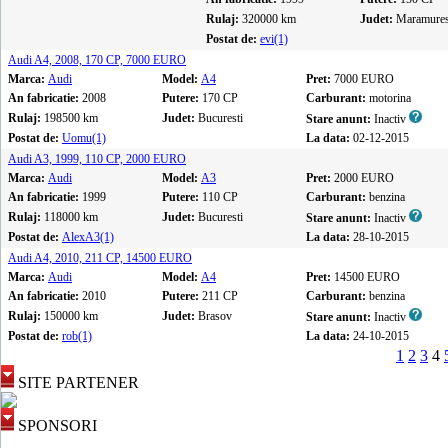
Rulaj:
320000 km
Judet:
Maramure
Postat de:
evi(1)
Audi A4, 2008, 170 CP, 7000 EURO
Marca:
Audi
Model:
A4
Pret:
7000 EURO
An fabricatie:
2008
Putere:
170 CP
Carburant:
motorina
Rulaj:
198500 km
Judet:
Bucuresti
Stare anunt:
Inactiv
Postat de:
Uomu(1)
La data:
02-12-2015
Audi A3, 1999, 110 CP, 2000 EURO
Marca:
Audi
Model:
A3
Pret:
2000 EURO
An fabricatie:
1999
Putere:
110 CP
Carburant:
benzina
Rulaj:
118000 km
Judet:
Bucuresti
Stare anunt:
Inactiv
Postat de:
AlexA3(1)
La data:
28-10-2015
Audi A4, 2010, 211 CP, 14500 EURO
Marca:
Audi
Model:
A4
Pret:
14500 EURO
An fabricatie:
2010
Putere:
211 CP
Carburant:
benzina
Rulaj:
150000 km
Judet:
Brasov
Stare anunt:
Inactiv
Postat de:
rob(1)
La data:
24-10-2015
1
2
3
4
SITE PARTENER
SPONSORI