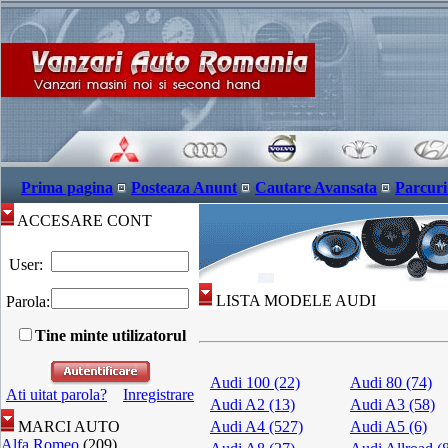
Prima pagina
Posteaza Anunt
Cautare Avansata
Parcuri
ACCESARE CONT
User:
LISTA MODELE AUDI
Parola:
Tine minte utilizatorul
Audi 100 (22)
Audi 80 (74)
Ati uitat parola?
Inregistrare
Audi A2 (13)
Audi A3 (58)
MARCI AUTO
Audi A4 (527)
Audi A5 (6)
Alfa Romeo
(209)