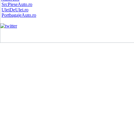
SrcPieseAuto.ro
UleiDeUlei.ro
PortbagajeAuto.ro
Copyright (C) 2008.
Vanzari Auto Roman