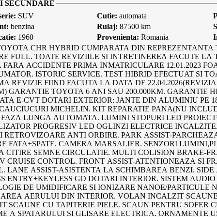
I SECUNDARE
serie:
SUV
Cutie:
automata
P
nt:
benzina
Rulaj:
87500 km
S
catie:
1960
Provenienta:
Romania
I
TOYOTA CHR HYBRID CUMPARATA DIN REPREZENTANTA 
RE FULL. TOATE REVIZIILE SI INTRETINEREA FACUTE LA
 FARA ACCIDENTE PRIMA INMATRICULARE 12.01.2023 FO
UMATOR. ISTORIC SERVICE. TEST HIBRID EFECTUAT SI TO
MA REVIZIE FIIND FACUTA LA DATA DE 22.04.2026(REVIZ
M) GARANTIE TOYOTA 6 ANI SAU 200.000KM. GARANTIE HI
TA E-CVT DOTARI EXTERIOR: JANTE DIN ALUMINIU PE 18".
CAUCIUCURI MICHELIN. KIT REPARATIE PANA(NU INCLUD
 FAZA LUNGA AUTOMATA. LUMINI STOPURI LED PROIECT
IZATOR PROGRESIV LED OGLINZI ELECTRICE INCALZITE
I RETROVIZOARE ANTI ORBIRE. PARK ASSIST-PARCHEAZA
E FATA+SPATE. CAMERA MARSALIER. SENZORI LUMINI,PL
 CITIRE SEMNE CIRCULATIE. MULTI COLISION BRAKE-FR
V CRUISE CONTROL. FRONT ASSIST-ATENTIONEAZA SI F
L. LANE ASSIST-ASISTENTA LA SCHIMBAREA BENZI. SIDE
S ENTRY+KEYLESS GO DOTARI INTERIOR. SISTEM AUDIO 
OGIE DE UMIDIFICARE SI IONIZARE NANOE/PARTICULE 
CAREA AERULUI DIN INTERIOR. VOLAN INCALZIT SCAUNE
IT SCAUNE CU TAPITERIE PIELE. SCAUN PENTRU SOFER 
ME A SPATARULUI SI GLISARE ELECTRICA. ORNAMENTE 