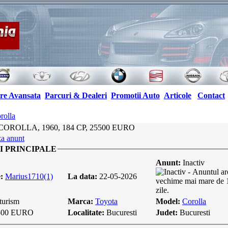
re Avansata
Parcuri & Dealeri
Promotii Auto
Articole
Contact
rolla
ROLLA, 1960, 184 CP, 25500 EURO
a anunt
I PRINCIPALE
Anunt:
Inactiv
e:
Marius1710(1)
La data:
22-05-2026
turism
Marca:
Toyota
Model:
Corolla
500 EURO
Localitate:
Bucuresti
Judet:
Bucuresti