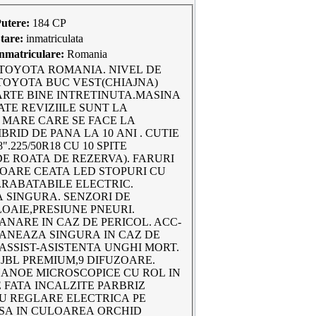
utere:
184 CP
tare:
inmatriculata
nmatriculare:
Romania
TOYOTA ROMANIA. NIVEL DE
 TOYOTA BUC VEST(CHIAJNA)
ARTE BINE INTRETINUTA.MASINA
ATE REVIZIILE SUNT LA
IA MARE CARE SE FACE LA
BRID DE PANA LA 10 ANI . CUTIE
225/50R18 CU 10 SPITE
E ROATA DE REZERVA). FARURI
OARE CEATA LED STOPURI CU
.RABATABILE ELECTRIC.
 SINGURA. SENZORI DE
OAIE,PRESIUNE PNEURI.
ANARE IN CAZ DE PERICOL. ACC-
RANEAZA SINGURA IN CAZ DE
 ASSIST-ASISTENTA UNGHI MORT.
JBL PREMIUM,9 DIFUZOARE.
NANOE MICROSCOPICE CU ROL IN
 FATA INCALZITE PARBRIZ
CU REGLARE ELECTRICA PE
USA IN CULOAREA ORCHID