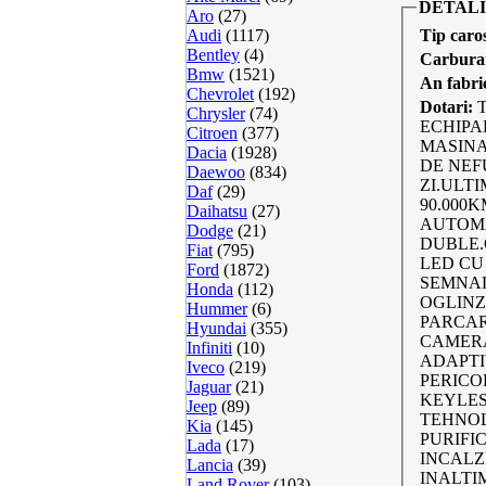
DETALI
Aro
(27)
Audi
(1117)
Tip caro
Bentley
(4)
Carbura
Bmw
(1521)
An fabri
Chevrolet
(192)
Dotari:
Chrysler
(74)
ECHIPA
Citroen
(377)
MASINA
Dacia
(1928)
DE NEF
Daewoo
(834)
ZI.ULTI
Daf
(29)
90.000K
Daihatsu
(27)
AUTOMA
Dodge
(21)
DUBLE.
Fiat
(795)
LED CU
Ford
(1872)
SEMNAL
Honda
(112)
OGLINZ
Hummer
(6)
PARCAR
Hyundai
(355)
CAMERA
Infiniti
(10)
ADAPTI
Iveco
(219)
PERICO
Jaguar
(21)
KEYLES
Jeep
(89)
TEHNOL
Kia
(145)
PURIFI
Lada
(17)
INCALZ
Lancia
(39)
INALTI
Land Rover
(103)