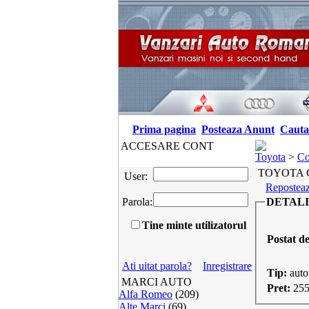
Prima pagina
Posteaza Anunt
Cauta
ACCESARE CONT
Toyota
>
Co
TOYOTA CO
User:
Reposteaz
Parola:
DETALI
Tine minte utilizatorul
Postat d
Ati uitat parola?
Inregistrare
Tip:
auto
MARCI AUTO
Pret:
25
Alfa Romeo
(209)
Alte Marci
(69)