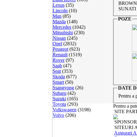
BROWN.
Lexus
(35)
SUNATI
Lincoln
(10)
Man
(85)
POZE
Mazda
(148)
Mercedes
(1042)
Mitsubishi
(230)
Nissan
(245)
Opel
(2832)
Peugeot
(923)
Renault
(1519)
Rover
(97)
Saab
(47)
Seat
(353)
Skoda
(677)
Smart
(50)
Ssangyong
(26)
DATE 
Subaru
(42)
Pentru a 
Suzuki
(165)
Toyota
(293)
Pentru a put
Volkswagen
(3198)
SITE PAR
Volvo
(206)
SPONSOR
SITEURI 
Asigurari A