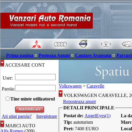
Prima pagina
Posteaza Anunt
Cautare Avansata
Parcuri
ACCESARE CONT
User:
Volkswagen
>
Caravelle
Parola:
VOLKSWAGEN CARAVELLE, 2010
Tine minte utilizatorul
Reposteaza anunt
DETALII PRINCIPALE
Postat de:
AngelEyes(1)
La d
Ati uitat parola?
Inregistrare
Tip:
autoturism
Marc
MARCI AUTO
Pret:
7400 EURO
Local
Alfa Romeo
(209)