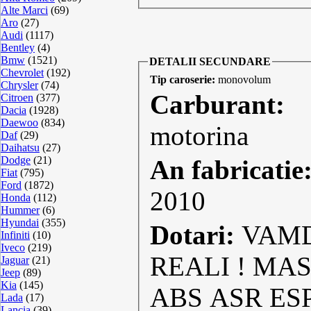
Alte Marci
(69)
Aro
(27)
Audi
(1117)
Bentley
(4)
Bmw
(1521)
DETALII SECUNDARE
Chevrolet
(192)
Tip caroserie:
monovolum
Chrysler
(74)
Carburant:
Citroen
(377)
Dacia
(1928)
Daewoo
(834)
motorina
Daf
(29)
Daihatsu
(27)
Dodge
(21)
An fabricatie
Fiat
(795)
Ford
(1872)
2010
Honda
(112)
Hummer
(6)
Hyundai
(355)
Dotari:
VAMD
Infiniti
(10)
Iveco
(219)
REALI ! MA
Jaguar
(21)
Jeep
(89)
Kia
(145)
ABS ASR ES
Lada
(17)
Lancia
(39)