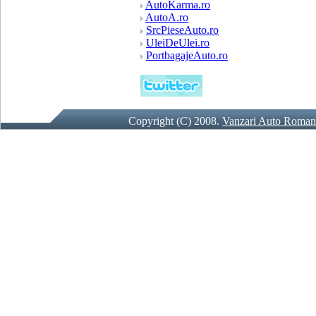
AutoKarma.ro
AutoA.ro
SrcPieseAuto.ro
UleiDeUlei.ro
PortbagajeAuto.ro
Copyright (C) 2008.
Vanzari Auto Roman