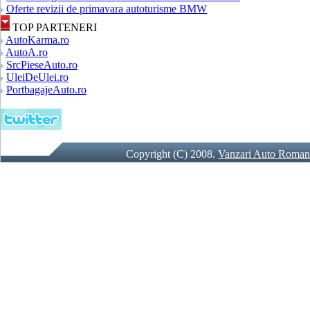
Oferte revizii de primavara autoturisme BMW
TOP PARTENERI
AutoKarma.ro
AutoA.ro
SrcPieseAuto.ro
UleiDeUlei.ro
PortbagajeAuto.ro
Copyright (C) 2008.
Vanzari Auto Roman