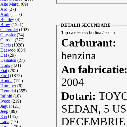
Alte Marci
(69)
Aro
(27)
Audi
(1117)
Bentley
(4)
Bmw
(1521)
DETALII SECUNDARE
Chevrolet
(192)
Tip caroserie:
berlina / sedan
Chrysler
(74)
Carburant:
Citroen
(377)
Dacia
(1928)
Daewoo
(834)
benzina
Daf
(29)
Daihatsu
(27)
Dodge
(21)
An fabricatie
Fiat
(795)
Ford
(1872)
2004
Honda
(112)
Hummer
(6)
Hyundai
(355)
Dotari:
TOYO
Infiniti
(10)
Iveco
(219)
SEDAN, 5 USI
Jaguar
(21)
Jeep
(89)
Kia
(145)
DECEMBRIE 2004 - IN ST
Lada
(17)
Lancia
(39)