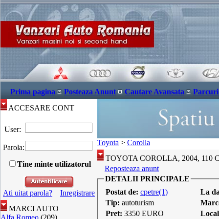
Prima pagina
Posteaza Anunt
Cautare Avansata
Parcuri
ACCESARE CONT
User:
Toyota
>
Corolla
Parola:
TOYOTA COROLLA, 2004, 110 C
Tine minte utilizatorul
Reposteaza anunt
DETALII PRINCIPALE
Postat de:
cpetre(1)
La d
Ati uitat parola?
Inregistrare
Tip:
autoturism
Marc
MARCI AUTO
Pret:
3350 EURO
Local
Alfa Romeo
(209)