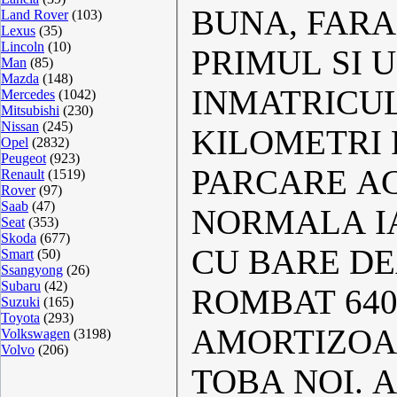
BUNA, FARA
Land Rover
(103)
Lexus
(35)
Lincoln
(10)
PRIMUL SI 
Man
(85)
Mazda
(148)
INMATRICUL
Mercedes
(1042)
Mitsubishi
(230)
Nissan
(245)
KILOMETRI 
Opel
(2832)
Peugeot
(923)
PARCARE AC
Renault
(1519)
Rover
(97)
Saab
(47)
NORMALA IARNA S
Seat
(353)
Skoda
(677)
CU BARE DE
Smart
(50)
Ssangyong
(26)
Subaru
(42)
ROMBAT 640 
Suzuki
(165)
Toyota
(293)
AMORTIZOAR
Volkswagen
(3198)
Volvo
(206)
TOBA NOI. 