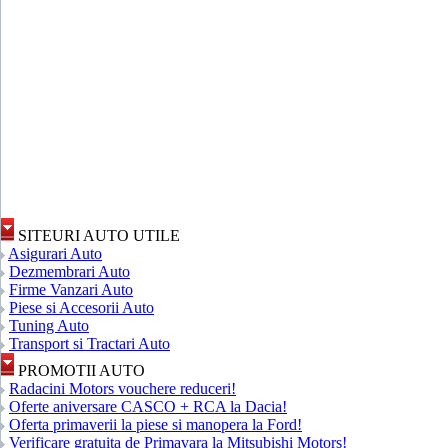
SITEURI AUTO UTILE
Asigurari Auto
Dezmembrari Auto
Firme Vanzari Auto
Piese si Accesorii Auto
Tuning Auto
Transport si Tractari Auto
PROMOTII AUTO
Radacini Motors vouchere reduceri!
Oferte aniversare CASCO + RCA la Dacia!
Oferta primaverii la piese si manopera la Ford!
Verificare gratuita de Primavara la Mitsubishi Motors!